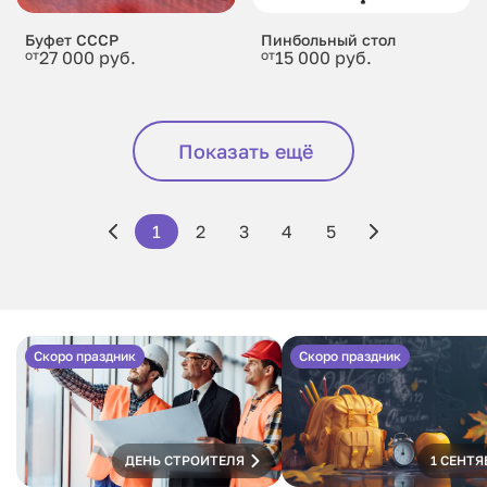
Буфет СССР
Пинбольный стол
от
27 000 руб.
от
15 000 руб.
Показать ещё
1
2
3
4
5
Скоро праздник
Скоро праздник
ДЕНЬ СТРОИТЕЛЯ
1 СЕНТЯ