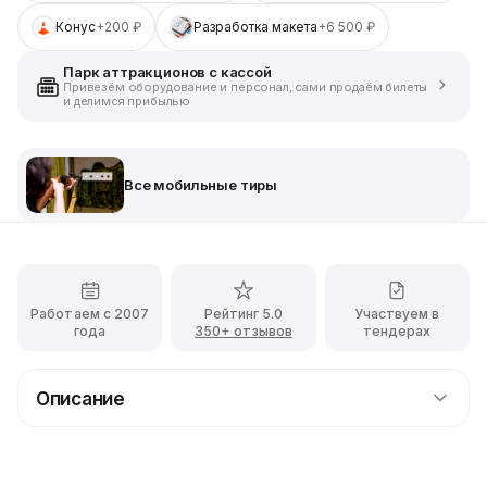
Конус
+200 ₽
Разработка макета
+6 500 ₽
Парк аттракционов с кассой
Привезём оборудование и персонал, сами продаём билеты
и делимся прибылью
Все мобильные тиры
Работаем с 2007
Рейтинг 5.0
Участвуем в
года
350+ отзывов
тендерах
Описание
Аренда надувного дартса
Гигантский надувной дартс привлечет Ваших гостей