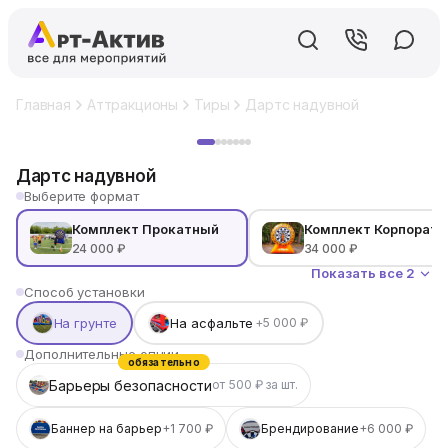
Главная
Аттракционы
Тиры
Дартс надувной
Хит
Дартс надувной
Выберите формат
Комплект Прокатный
Комплект Корпорат
24 000 ₽
34 000 ₽
Показать все 2
Способ установки
На грунте
На асфальте
+5 000 ₽
Дополнительные опции
обязательно
Барьеры безопасности
от 500 ₽ за шт.
Баннер на барьер
+1 700 ₽
Брендирование
+6 000 ₽