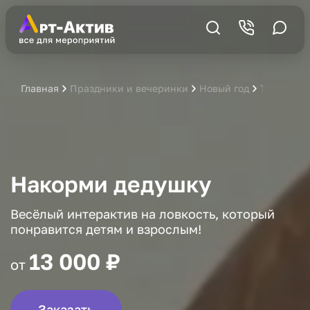
Главная
Праздники и вечеринки
Новый год
Тир Нако
Накорми дедушку
Весёлый интерактив на ловкость, который
понравится детям и взрослым!
13 000 ₽
от
Заказать