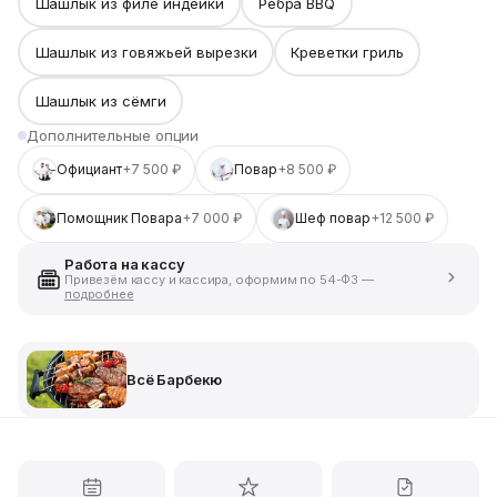
Шашлык из филе индейки
Ребра BBQ
Шашлык из говяжьей вырезки
Креветки гриль
Шашлык из сёмги
Дополнительные опции
Официант
+7 500 ₽
Повар
+8 500 ₽
Помощник Повара
+7 000 ₽
Шеф повар
+12 500 ₽
Работа на кассу
Привезём кассу и кассира, оформим по 54-ФЗ —
подробнее
Всё Барбекю