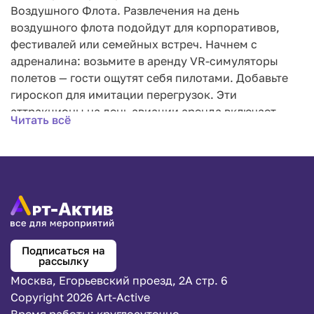
шатрами и сценами.
Воздушного Флота. Развлечения на день
Если ищете аттракционы на день авиации в аренду,
воздушного флота подойдут для корпоративов,
мы поможем. Свяжитесь с нами через
наши
фестивалей или семейных встреч. Начнем с
контакты
— подберем аренду аттракционов для
адреналина: возьмите в аренду VR-симуляторы
мероприятий под ваш бюджет и количество гостей.
полетов — гости ощутят себя пилотами. Добавьте
гироскоп для имитации перегрузок. Эти
аттракционы на день авиации аренда включает
Читать всё
установку и инструктаж.
Для командного духа подойдут полосы
препятствий "Супер Ниндзя" — как в нашем кейсе
для МАТЧ ТВ на 2000 гостей. Мы организуем
перетягивание каната и армрестлинг, чтобы
сплотить участников. Атмосферу усилят лазерные
тиры и макеты самолетов в фотозонах. Для детей —
Подписаться на
надувные батуты и мастер-классы по сборке
рассылку
моделей, как на семейном фестивале "Мама, папа,
Москва, Егорьевский проезд, 2А стр. 6
я — спортивная семья". Подобные праздники и
Copyright 2026 Art-Active
вечеринки проводим регулярно, в том числе в день