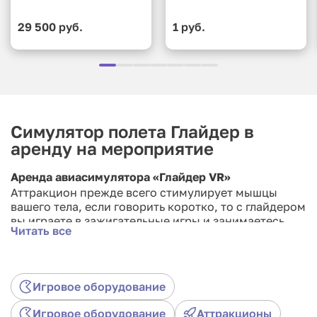
29 500 руб.
1 руб.
Симулятор полета Глайдер в
аренду на мероприятие
Аренда авиасимулятора «Глайдер VR»
Аттракцион прежде всего стимулирует мышцы
вашего тела, если говорить коротко, то с глайдером
вы играете в зажигательные игры и занимаетесь
Читать все
спортом одновременно! Основное напряжение
получат мышцы груди, спины, рук. VR аттракцион
изготовили в Великобритании совместно с
докторами и профессиональными тренерами.
Игровое оборудование
Главный его плюс состоит в том, что погружаясь в
игру, вы теряетесь в виртуальной реальности и
Игровое оборудование
Аттракционы