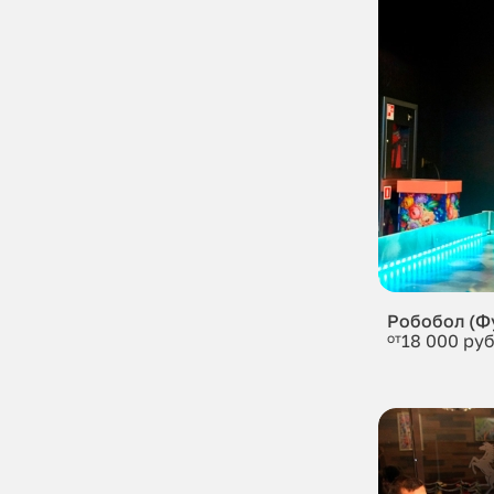
Робобол (Ф
от
18 000 руб