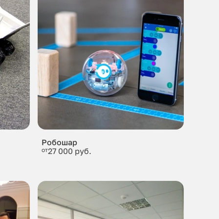
Робошар
от
27 000 руб.