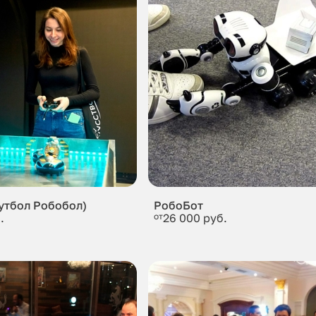
утбол Робобол)
РобоБот
.
от
26 000 руб.