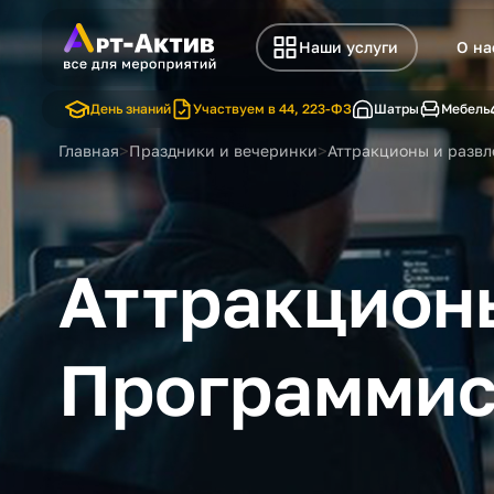
Наши услуги
О на
День знаний
Участвуем в 44, 223-ФЗ
Шатры
Мебель
>
>
Главная
Праздники и вечеринки
Аттракционы и развл
Аттракционы
Программис