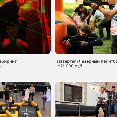
абиринт
Лазертаг (Лазерный пейнтб
.
от
21 000 руб.