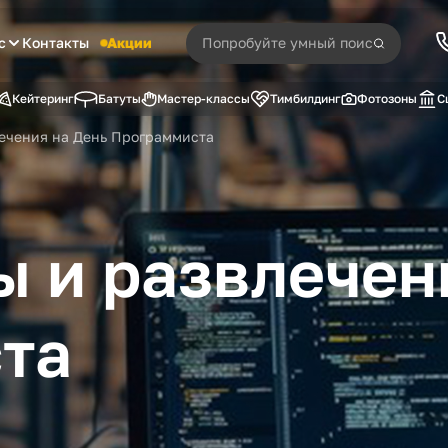
с
Контакты
Акции
Кейтеринг
Батуты
Мастер-классы
Тимбилдинг
Фотозоны
С
ечения на День Программиста
 и развлечен
та