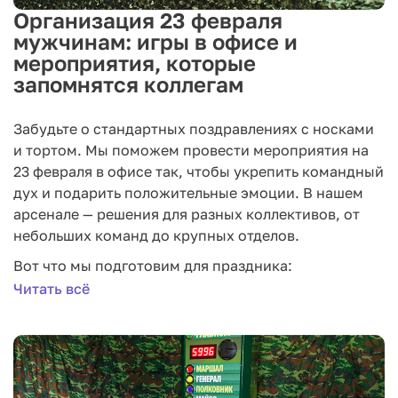
Организация 23 февраля
мужчинам: игры в офисе и
мероприятия, которые
запомнятся коллегам
Забудьте о стандартных поздравлениях с носками
и тортом. Мы поможем провести мероприятия на
23 февраля в офисе так, чтобы укрепить командный
дух и подарить положительные эмоции. В нашем
арсенале — решения для разных коллективов, от
небольших команд до крупных отделов.
Вот что мы подготовим для праздника:
Читать всё
Интеллектуальные баттлы в формате квизов.
Мы
организуем викторины на военные или кино-
темы, где коллеги соревнуются в знаниях.
Подходит для офиса с ограниченным
пространством — всего за час все вовлекутся в