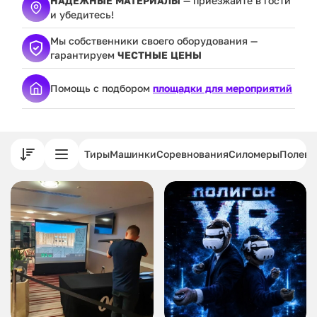
НАДЕЖНЫЕ МАТЕРИАЛЫ
— приезжайте в гости
и убедитесь!
Мы собственники своего оборудования —
гарантируем
ЧЕСТНЫЕ ЦЕНЫ
Помощь с подбором
площадки для мероприятий
Тиры
Машинки
Соревнования
Силомеры
Полева