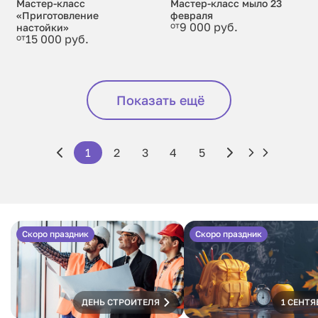
Мастер-класс
Мастер-класс мыло 23
«Приготовление
февраля
от
9 000 руб.
настойки»
от
15 000 руб.
Показать ещё
1
2
3
4
5
Скоро праздник
Скоро праздник
ДЕНЬ СТРОИТЕЛЯ
1 СЕНТЯ