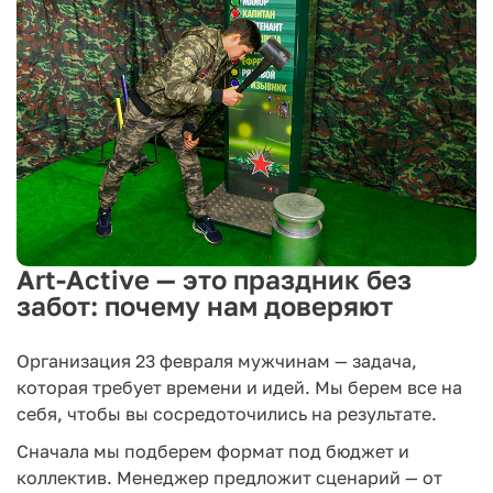
процесс.
Офисные квесты с элементами приключений.
Участники решают загадки и ищут "артефакты"
прямо на рабочих местах. Мы адаптируем
сценарий под компанию, добавляя
персональные детали о сотрудниках. Программа
в квест превращает обычный рабочий день в
захватывающее приключение для мужчин.
Творческие
мастер-классы для мужчин
.
Мы
проводим занятия по приготовлению стейков
Art-Active — это праздник без
или созданию кожаных аксессуаров. Это
забот: почему нам доверяют
развивает навыки и дает повод для общения без
лишней суеты.
Выездные аттракционы и
игры в офисе на 23
Организация 23 февраля мужчинам — задача,
февраля
.
Устанавливаем лазерный тир или
которая требует времени и идей. Мы берем все на
настольный футбол — все оборудование мы
себя, чтобы вы сосредоточились на результате.
привозим и настраиваем сами. Спортивные
Сначала мы подберем формат под бюджет и
соревнования вызывают азарт и сплачивают
коллектив. Менеджер предложит сценарий — от
команду.