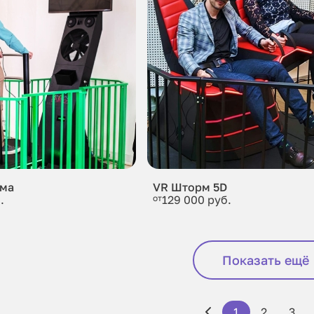
рма
VR Шторм 5D
.
от
129 000 руб.
Показать ещё
1
2
3