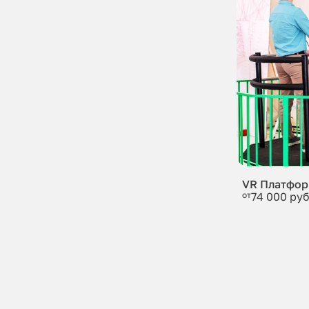
VR Платфо
от
74 000 руб