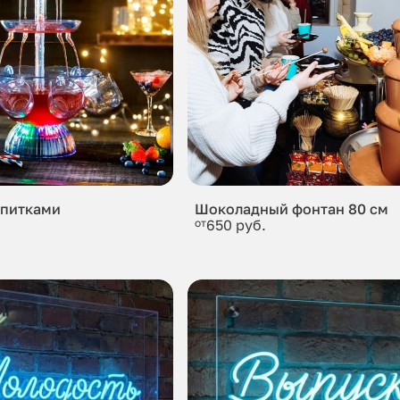
апитками
Шоколадный фонтан 80 см
от
650 руб.