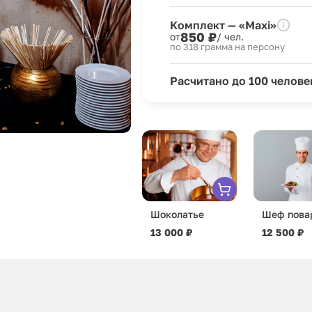
Комплект — «Maxi»
850 ₽
от
/ чел.
по 318 грамма на персону
Расчитано до 100 челове
Шоколатье
Шеф пова
13 000 ₽
12 500 ₽