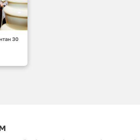
нтан 30
см