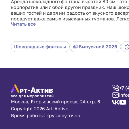
Аренда шоколадного фонтана высотой 80 см - это 
корпоратив или любой другой праздник. Наш шок
ваших гостей и даря им радость от вкусного десе
порадует даже самых изысканных гурманов. Легк
Читать все
гарантируют, что ваше мероприятие пройдет безу
наслаждение в ваш праздник!
Шоколадные фонтаны
Выпускной 2026
+7 (
info
Москва, Егорьевский проезд, 2А стр. 6
Copyright 2026 Art-Active
Время работы: круглосуточно