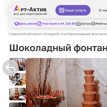
Наши услуги
О на
День знаний
Участвуем в 44, 223-ФЗ
Шатры
Мебель
Главная
>
Кейтеринг
>
Сладкий стол
>
Шоколадные фонтаны
Шоколадный фонтан