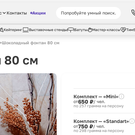
с
Контакты
Акции
Кейтеринг
Выставочные стенды
Батуты
Мастер-классы
Тимб
>
Шоколадный фонтан 80 см
 80 см
Комплект — «Mini»
650 ₽
от
/ чел.
по 257 грамма на персону
Комплект — «Standart»
750 ₽
от
/ чел.
по 298 грамма на персону