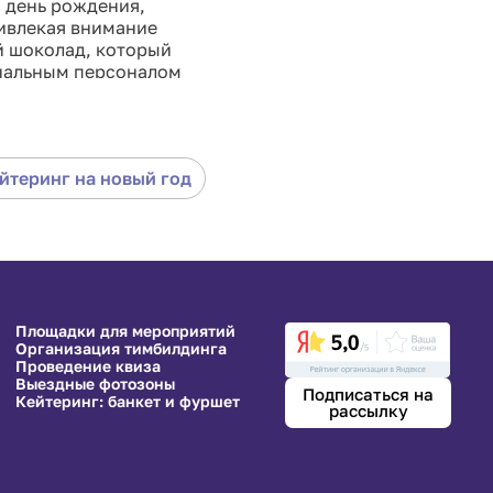
, день рождения,
ивлекая внимание
й шоколад, который
ональным персоналом
ас и добавьте сладкое
йтеринг на новый год
Площадки для мероприятий
Организация тимбилдинга
Проведение квиза
Выездные фотозоны
Подписаться на
Кейтеринг: банкет и фуршет
рассылку