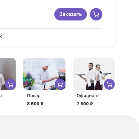
Заказать
к
р
Повар
Официант
8 500 ₽
7 500 ₽