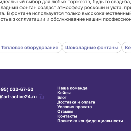
идеальный выбор для любых торжеств, будь то свадьба
оладный фонтан создаст атмосферу роскоши и уюта, пр
рта. В фонтане используется только высококачественны
ость в эксплуатации и обслуживание нашим професси
пречно. Закажите шоколадный фонтан 80 см прямо сейч
Тепловое оборудование
Шоколадные фонтаны
Ке
Наша команда
495) 032-67-50
Кейсы
@art-active24.ru
Блог
Доставка и оплата
Условия проката
Отзывы
Контакты
Политика конфиденциальности