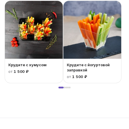
Крудите с хумусом
Крудите с йогуртовой
заправкой
от
1 500 ₽
от
1 500 ₽