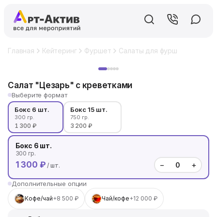
Главная
Кейтеринг
Фуршет
Салаты для фуршета
Салат
Хит
Салат "Цезарь" с креветками
Выберите формат
Бокс 6 шт.
Бокс 15 шт.
300 гр.
750 гр.
1 300 ₽
3 200 ₽
Бокс 6 шт.
300 гр.
1 300 ₽
−
+
/ шт.
Дополнительные опции
Кофе/чай
+8 500 ₽
Чай/кофе
+12 000 ₽