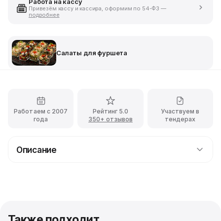
Работа на кассу
Привезём кассу и кассира, оформим по 54-ФЗ —
подробнее
Салаты для фуршета
Работаем с 2007
Рейтинг 5.0
Участвуем в
года
350+ отзывов
тендерах
Описание
Порции Салата "Цезарь" с креветками для
фуршета
Для подачи на фуршетный стол можно использовать
разные варианты закусок. Чаще всего для этого
выбирают бутерброды, рулетики и брускетты, но
Также подходит