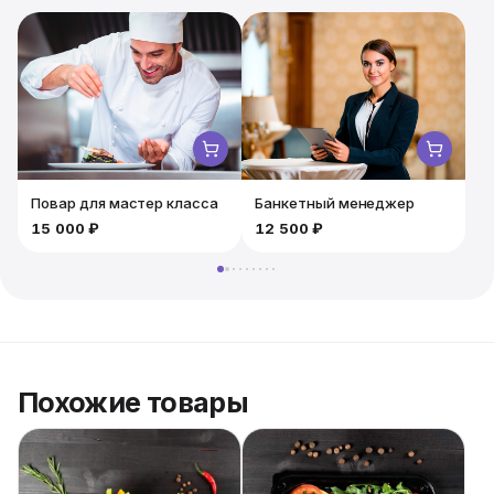
мы используем свежие фрукты и насыщенную
йогуртовую начинку. Такое блюдо поднимет
настроение как детям, так и взрослым, за счёт
уникального, насыщенного вкуса. Не менее важна
стильная подача такого блюда, с чем также всегда
успешно справляются наши повара.
Повар для мастер класса
Банкетный менеджер
15 000 ₽
12 500 ₽
Похожие товары