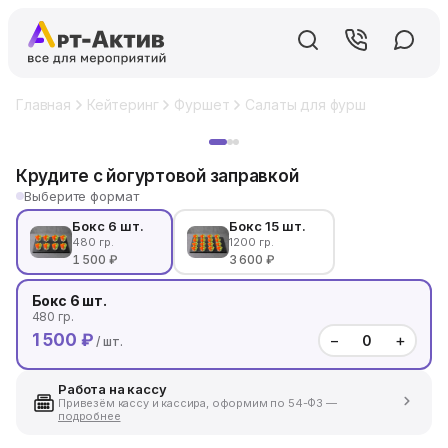
Главная
Кейтеринг
Фуршет
Салаты для фуршета
Круди
Хит
Крудите с йогуртовой заправкой
Выберите формат
Бокс 6 шт.
Бокс 15 шт.
480 гр.
1200 гр.
1 500 ₽
3 600 ₽
Бокс 6 шт.
480 гр.
1 500 ₽
−
+
/ шт.
Работа на кассу
Привезём кассу и кассира, оформим по 54-ФЗ —
подробнее