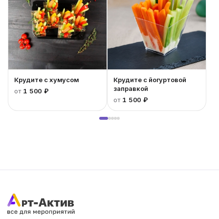
Крудите с хумусом
Крудите с йогуртовой
заправкой
от
1 500 ₽
от
1 500 ₽