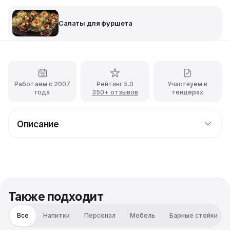
Салаты для фуршета
Работаем с 2007
Рейтинг 5.0
Участвуем в
года
350+ отзывов
тендерах
Описание
Порции салата Оливье для фуршета
Для правильного оформления фуршета или
праздничного стола нужно позаботиться о подачи
разных блюд, в т.ч. салатов. Классическим вариантом
давно считается салат оливье, в котором
Также подходит
сочетаются все необходимые достоинства:
высочайшие вкусовые качества, питательность,
Все
Напитки
Персонал
Мебель
Барные стойки
приятный внешний вид. Но важно правильно