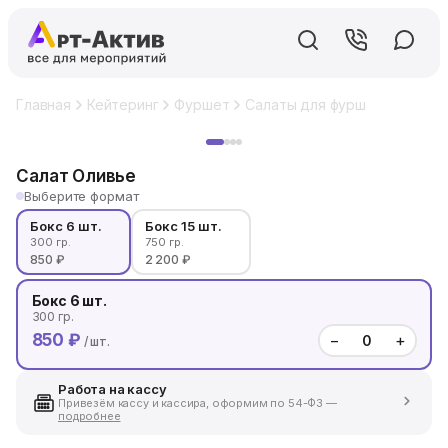
Главная
Кейтеринг
Фуршет
Салаты для фуршета
Салат
Хит
Салат Оливье
Выберите формат
Бокс 6 шт.
Бокс 15 шт.
300 гр.
750 гр.
850 ₽
2 200 ₽
Бокс 6 шт.
300 гр.
850 ₽
−
+
/ шт.
Работа на кассу
Привезём кассу и кассира, оформим по 54-ФЗ —
подробнее