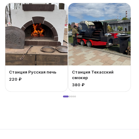
Станция Русская печь
Станция Техасский
смокер
220 ₽
380 ₽
4