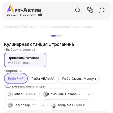
Главная
Кейтеринг
Гастрономические станции
Кулинарн
Хит
Кулинарная станция Строганина
Выберите формат
Привозим готовое
830 ₽
от
/ порц.
Варианты
Рыба ЧИР
Рыба НЕЛЬМА
Рыба Омуль, Муксун
Дополнительные опции
Повар
+8 500 ₽
Помощник Повара
+7 000 ₽
Шеф повар
+12 500 ₽
Официант
+7 500 ₽