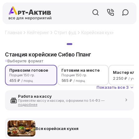
Главная
Кейтеринг
Стрит фуд
Корейская кухня
Станция
Хит
Станция корейские Сибво Ппанг
Выберите формат
Привозим готовое
Готовим на месте
Мастер кла
Порция 150 гр.
Порция 150 гр.
2 250 ₽
/ уча
455 ₽
565 ₽
/ порц.
/ порц.
Показать все 3
Работа на кассу
Привезём кассу и кассира, оформим по 54-ФЗ —
подробнее
Вся корейская кухня