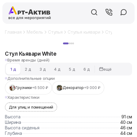
Главная
Мебель
Стулья
Стулья кьявари
Стул Кьявари W
Хит
Стул Кьявари White
Время аренды (дней)
ещё
1 д
2 д
3 д
4 д
5 д
6 д
Дополнительные опции
Грузчики
+6 500 ₽
Декоратор
+9 000 ₽
Характеристики
Для улиц и помещений
Высота
91 см
Ширина
40 см
Высота сиденья
46 см
Глубина
44 см