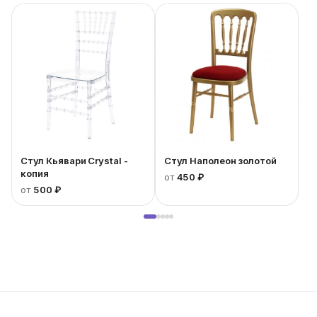
Стул Кьявари Crystal -
Стул Наполеон золотой
копия
от
450 ₽
от
500 ₽