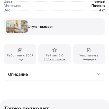
Цвет
Белый
Материал
Пластик
Вес
4 кг
Стулья кьявари
Работаем с 2007
Рейтинг 5.0
Участвуем в
года
350+ отзывов
тендерах
Описание
Прокат стула Кьявари White с доставкой
Стулья Chiavari White представляют собой классику,
проверенную временем. Надёжные, качественные,
красивые и очень стильные белые стулья Chiavari
подойдут для любого мероприятия - берите их с
Также подходит