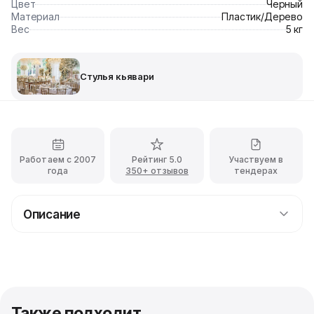
Цвет
Черный
Материал
Пластик/Дерево
Вес
5 кг
Стулья кьявари
Работаем с 2007
Рейтинг 5.0
Участвуем в
года
350+ отзывов
тендерах
Описание
Прокат стула Наполеон чёрного цвета с
доставкой
Чёрный стул Наполеон станет вашим классическим
решением для любого выездного мероприятия,
которое поможет в организации посадочных мест
Также подходит