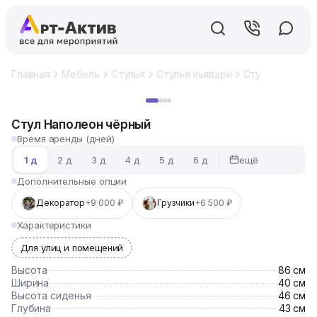
Главная
Мебель
Стулья
Стулья кьявари
Стул Наполеон
Хит
Стул Наполеон чёрный
Время аренды (дней)
ещё
1 д
2 д
3 д
4 д
5 д
6 д
Дополнительные опции
Декоратор
+9 000 ₽
Грузчики
+6 500 ₽
Характеристики
Для улиц и помещений
Высота
86 см
Ширина
40 см
Высота сиденья
46 см
Глубина
43 см