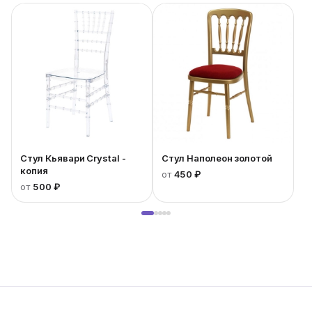
Стул Кьявари Crystal -
Стул Наполеон золотой
копия
от
450 ₽
от
500 ₽