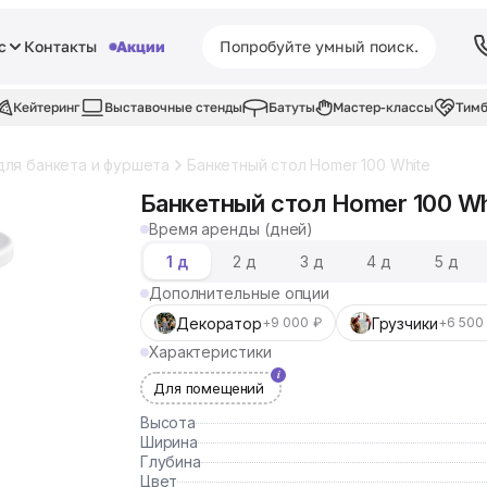
с
Контакты
Акции
Кейтеринг
Выставочные стенды
Батуты
Мастер-классы
Тимб
для банкета и фуршета
Банкетный стол Homer 100 White
Банкетный стол Homer 100 Wh
Время аренды (дней)
1 д
2 д
3 д
4 д
5 д
Дополнительные опции
Декоратор
Грузчики
+9 000 ₽
+6 500
Характеристики
Для помещений
Высота
Ширина
Глубина
Цвет