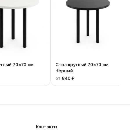
углый 70×70 см
Стол круглый 70×70 см
Чёрный
от
840 ₽
Контакты