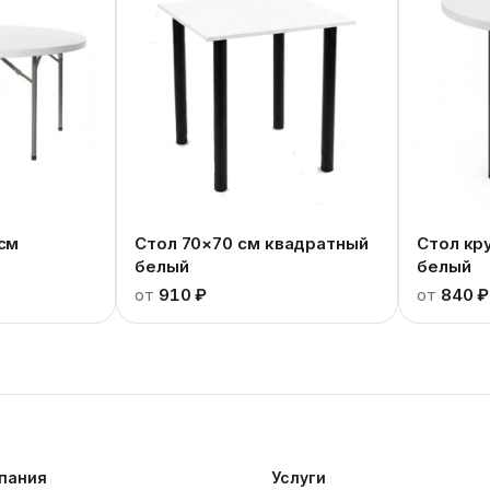
 см
Стол 70×70 см квадратный
Стол кр
белый
белый
от
910 ₽
от
840 ₽
пания
Услуги