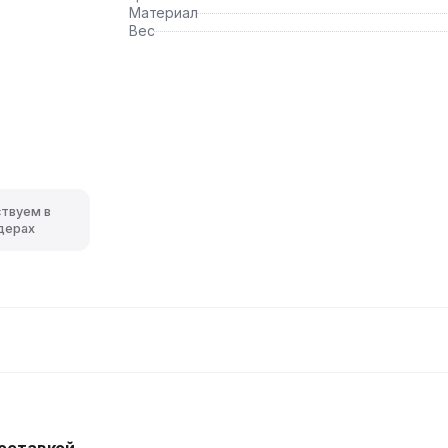
Материал
Вес
ствуем в
дерах