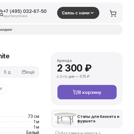
+7 (495) 032-67-50
Связь с нами
круглосуточно
илдинг
ite
Аренда
2 300 ₽
6 д
ещё
с 2-го дня — 575 ₽
 ₽
В корзину
73 см
Столы для банкета и
фуршета
1 м
1 м
Белый
Доставка и оплата