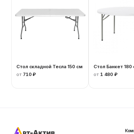
Стол складной Тесла 150 см
Стол Банкет 180
от
710 ₽
от
1 480 ₽
Ком