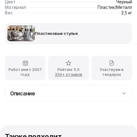
Цвет
Черный
Материал
Пластик/Металл
Вес
3,5 кг
Пластиковые стулья
Работаем с 2007
Рейтинг 5.0
Участвуем в
года
350+ отзывов
тендерах
Описание
Прокат металлического стула Eames чёрного
цвета с доставкой
Изящный и очень стильный чёрный стул Eames очень
эффектно дополнит любое выездное торжество.
Каркас данной модели выполнен из
Также подходит