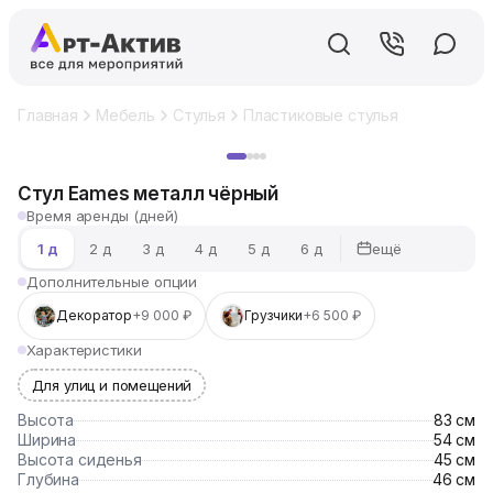
Главная
Мебель
Стулья
Пластиковые стулья
Стул Eam
Хит
Стул Eames металл чёрный
Время аренды (дней)
ещё
1 д
2 д
3 д
4 д
5 д
6 д
Дополнительные опции
Декоратор
+9 000 ₽
Грузчики
+6 500 ₽
Характеристики
Для улиц и помещений
Высота
83 см
Ширина
54 см
Высота сиденья
45 см
Глубина
46 см