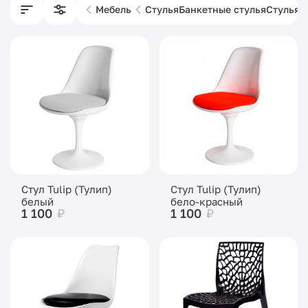
Мебель
Стулья
Банкетные стулья
Стулья 
Стул Tulip (Тулип)
Стул Tulip (Тулип)
белый
бело-красный
1 100
₽
1 100
₽