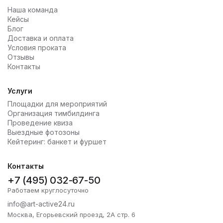
оперативная доставка мебель в указанный день и
Наша команда
место;
Кейсы
помощь с установкой от наших мастеров;
Блог
сопровождение на всех этапах сотрудничества.
Доставка и оплата
Условия проката
Отзывы
Контакты
Услуги
Площадки для мероприятий
Организация тимбилдинга
Проведение квиза
Выездные фотозоны
Кейтеринг: банкет и фуршет
Контакты
+7 (495) 032-67-50
Работаем круглосуточно
info@art-active24.ru
Москва, Егорьевский проезд, 2А стр. 6