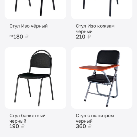
Стул Изо чёрный
Стул Изо кожзам
черный
180
₽
210
₽
от
Стул банкетный
Стул с пюпитром
черный
черный
190
₽
360
₽