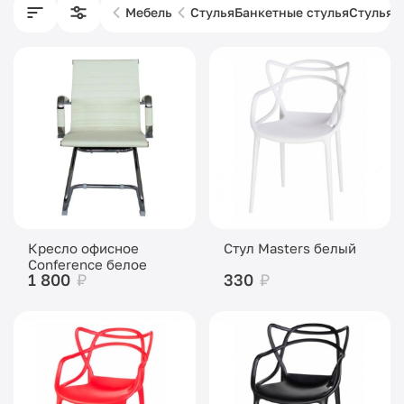
Мебель
Стулья
Банкетные стулья
Стулья 
Кресло офисное
Стул Masters белый
Conference белое
1 800
₽
330
₽