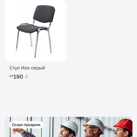
Стул Изо серый
190
₽
от
Скоро праздник