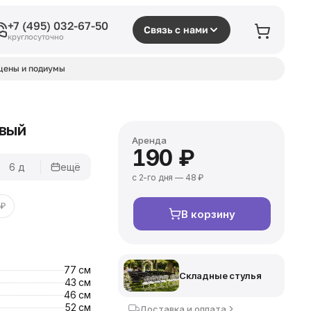
+7 (495) 032-67-50
Связь с нами
круглосуточно
цены и подиумы
евый
Аренда
190 ₽
6 д
ещё
с 2-го дня — 48 ₽
 ₽
В корзину
77 см
Складные стулья
43 см
46 см
52 см
Доставка и оплата