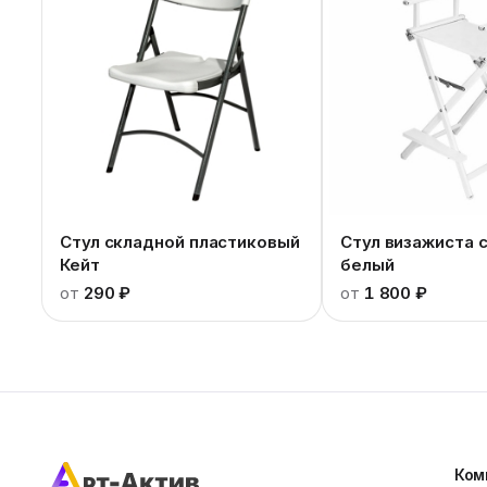
Стул складной пластиковый
Стул визажиста 
Кейт
белый
от
290 ₽
от
1 800 ₽
Ком