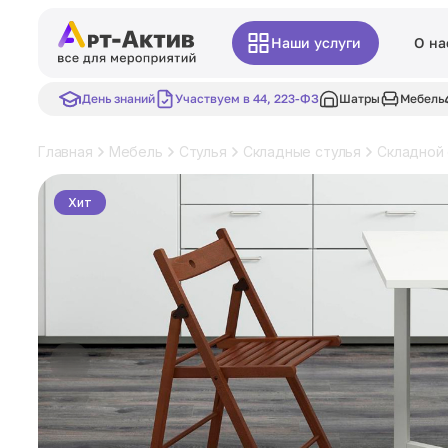
Наши услуги
О на
День знаний
Участвуем в 44, 223-ФЗ
Шатры
Мебель
Главная
Мебель
Стулья
Складные стулья
Складной 
Хит