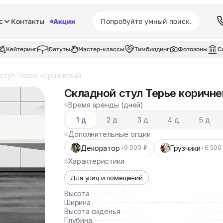
с
Контакты
Акции
Кейтеринг
Батуты
Мастер-классы
Тимбилдинг
Фотозоны
С
стул Терье коричневый
Складной стул Терье коричн
Время аренды (дней)
1 д
2 д
3 д
4 д
5 д
Дополнительные опции
Декоратор
Грузчики
+9 000 ₽
+6 500
Характеристики
Для улиц и помещений
Высота
Ширина
Высота сиденья
Глубина