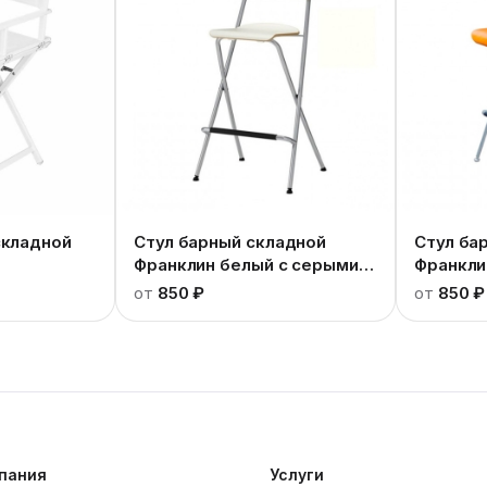
складной
Стул барный складной
Стул ба
Франклин белый с серыми
Франкли
ножками
от
850 ₽
от
850 ₽
пания
Услуги