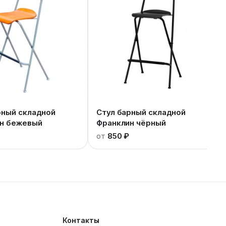
рный складной
Стул барный складной
н бежевый
Франклин чёрный
от
850 ₽
Контакты