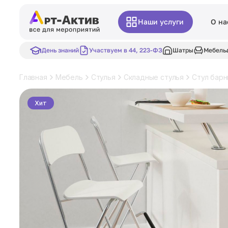
Наши услуги
О на
День знаний
Участвуем в 44, 223-ФЗ
Шатры
Мебель
Главная
Мебель
Стулья
Складные стулья
Стул барн
Хит