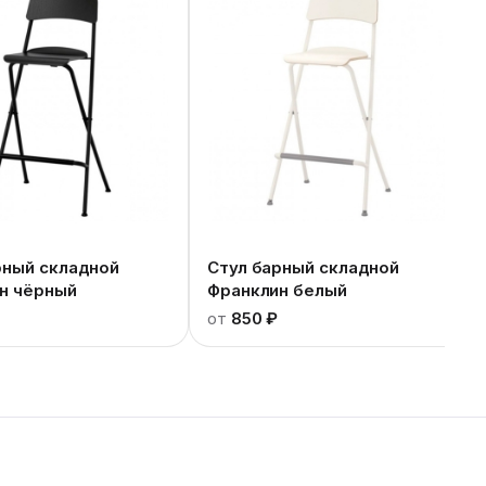
рный складной
Стул барный складной
н чёрный
Франклин белый
от
850 ₽