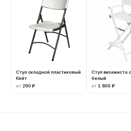
Стул складной пластиковый
Стул визажиста 
Кейт
белый
от
290 ₽
от
1 800 ₽