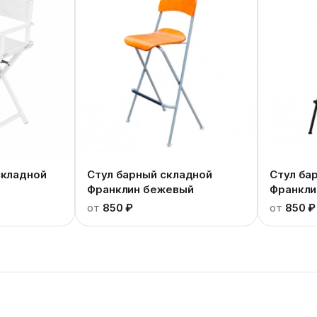
складной
Стул барный складной
Стул ба
Франклин бежевый
Франкли
от
850 ₽
от
850 ₽