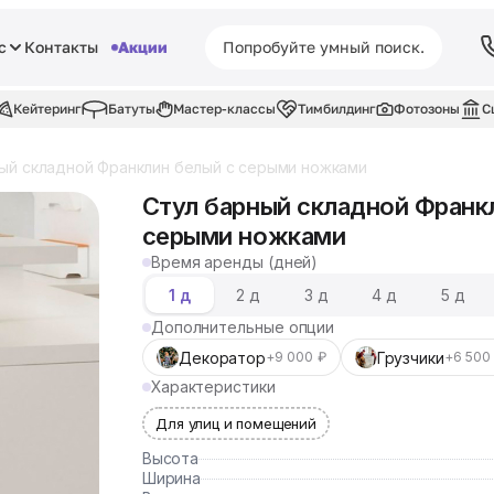
с
Контакты
Акции
Кейтеринг
Батуты
Мастер-классы
Тимбилдинг
Фотозоны
С
ый складной Франклин белый с серыми ножками
Стул барный складной Франк
серыми ножками
Время аренды (дней)
1 д
2 д
3 д
4 д
5 д
Дополнительные опции
Декоратор
Грузчики
+9 000 ₽
+6 500
Характеристики
Для улиц и помещений
Высота
Ширина