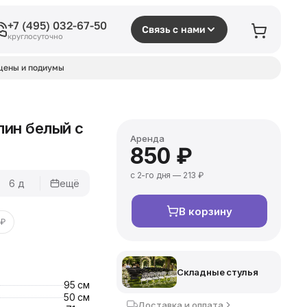
+7 (495) 032-67-50
Связь с нами
круглосуточно
цены и подиумы
лин белый с
Аренда
850 ₽
с 2-го дня — 213 ₽
6 д
ещё
В корзину
 ₽
Складные стулья
95 см
50 см
Доставка и оплата