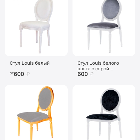
Стул Louis белый
Стул Louis белого
цвета с серой
600
₽
600
₽
от
бархатной обивкой