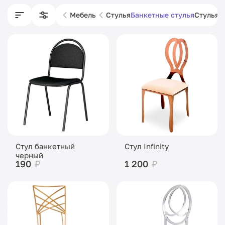
Мебель
Стулья
Банкетные стулья
Стулья 
Стул банкетный
Стул Infinity
черный
190
₽
1 200
₽