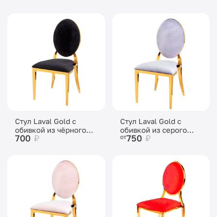
Стул Laval Gold с
Стул Laval Gold с
обивкой из чёрного
обивкой из серого
700
₽
750
₽
от
бархата
бархата