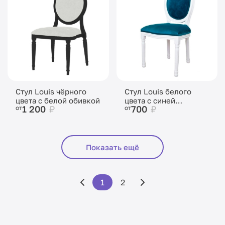
Стул Louis чёрного
Стул Louis белого
цвета с белой обивкой
цвета с синей
1 200
₽
700
₽
от
от
бархатной обивкой
Показать ещё
1
2