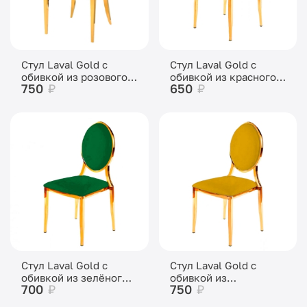
Стул Laval Gold с
Стул Laval Gold с
обивкой из розового
обивкой из красного
750
₽
650
₽
бархата
бархата
Стул Laval Gold с
Стул Laval Gold с
обивкой из зелёного
обивкой из
700
₽
750
₽
бархата
горчичного бархата