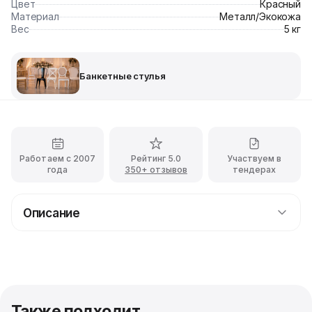
Цвет
Красный
Материал
Металл/Экокожа
Вес
5 кг
Банкетные стулья
Работаем с 2007
Рейтинг 5.0
Участвуем в
года
350+ отзывов
тендерах
Описание
Прокат стула Laval Gold с обивкой из красного
бархата с доставкой
Красный цвет, как известно, стимулирует у
большинства людей аппетит, а также способен
ускорить пробуждение и зарядить энергией. Именно
Также подходит