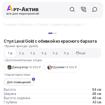
Главная
Мебель
Стулья
Банкетные стулья
Стул Laval G
Хит
Стул Laval Gold с обивкой из красного бархата
Время аренды (дней)
ещё
1 д
2 д
3 д
4 д
5 д
6 д
Дополнительные опции
Декоратор
+9 000 ₽
Грузчики
+6 500 ₽
Характеристики
Для помещений
Высота
94 см
Ширина
48 см
Высота сиденья
46 см
Глубина
43 см