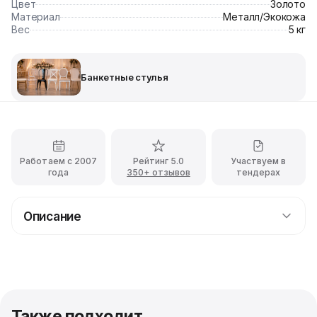
Цвет
Золото
Материал
Металл/Экокожа
Вес
5 кг
Банкетные стулья
Работаем с 2007
Рейтинг 5.0
Участвуем в
года
350+ отзывов
тендерах
Описание
Прокат стула Laval Gold с обивкой из горчичного
бархата с доставкой
Советуем обратить внимание на наш элегантный и
очень изящный дизайнерский стул Laval Gold с
обивкой горчичного бархата, который идеально
Также подходит