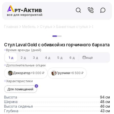
Главная
Мебель
Стулья
Банкетные стулья
Стул Laval G
Хит
Стул Laval Gold с обивкой из горчичного бархата
Время аренды (дней)
ещё
1 д
2 д
3 д
4 д
5 д
6 д
Дополнительные опции
Декоратор
+9 000 ₽
Грузчики
+6 500 ₽
Характеристики
Для помещений
Высота
94 см
Ширина
48 см
Высота сиденья
46 см
Глубина
43 см