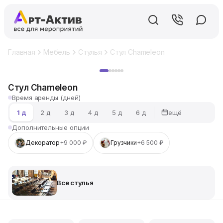
Главная
Мебель
Стулья
Стул Chameleon
Хит
Стул Chameleon
Время аренды (дней)
ещё
1 д
2 д
3 д
4 д
5 д
6 д
Дополнительные опции
Декоратор
+9 000 ₽
Грузчики
+6 500 ₽
Все стулья