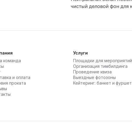
чистый деловой фон для 
пания
Услуги
а команда
Площадки для мероприятий
сы
Организация тимбилдинга
г
Проведение квиза
тавка и оплата
Выездные фотозоны
овия проката
Кейтеринг: банкет и фуршет
ывы
такты