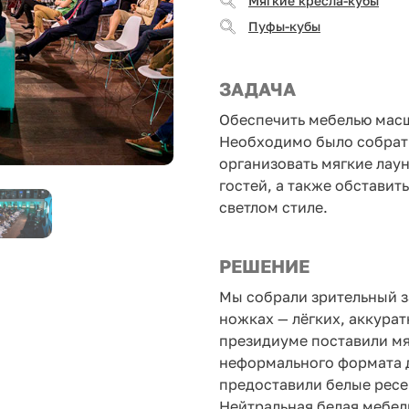
Мягкие кресла-кубы
Пуфы-кубы
ЗАДАЧА
Обеспечить мебелью мас
Необходимо было собрать
организовать мягкие лаун
гостей, а также обставит
светлом стиле.
РЕШЕНИЕ
Мы собрали зрительный з
ножках — лёгких, аккура
президиуме поставили мя
неформального формата д
предоставили белые ресе
Нейтральная белая мебел