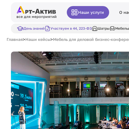
Наши услуги
О на
День знаний
Участвуем в 44, 223-ФЗ
Шатры
Мебель
>
>
Главная
Наши кейсы
Мебель для деловой бизнес-конфер