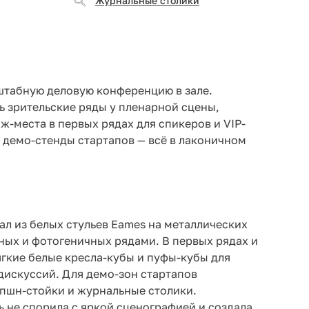
Журнальные столики
штабную деловую конференцию в зале.
 зрительские ряды у пленарной сцены,
ж-места в первых рядах для спикеров и VIP-
ь демо-стенды стартапов — всё в лаконичном
ал из белых стульев Eames на металлических
тных и фотогеничных рядами. В первых рядах и
гкие белые кресла-кубы и пуфы-кубы для
искуссий. Для демо-зон стартапов
пшн-стойки и журнальные столики.
ь не спорила с яркой сценографией и создала