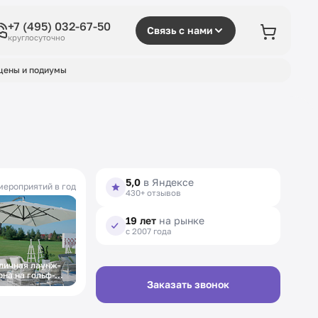
+7 (495) 032-67-50
Связь с нами
круглосуточно
цены и подиумы
5,0
в Яндексе
мероприятий в год
430+ отзывов
19 лет
на рынке
с 2007 года
личная лаунж-
Летняя мебель на
она на гольф-
фестиваль
Заказать звонок
урнире