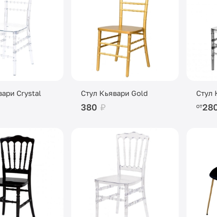
ари Crystal
Стул Кьявари Gold
Стул 
380
₽
28
от