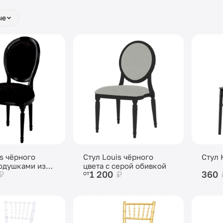
ые
is чёрного
Стул Louis чёрного
Стул 
подушками из
цвета с серой обивкой
₽
1 200
₽
360
от
бархата