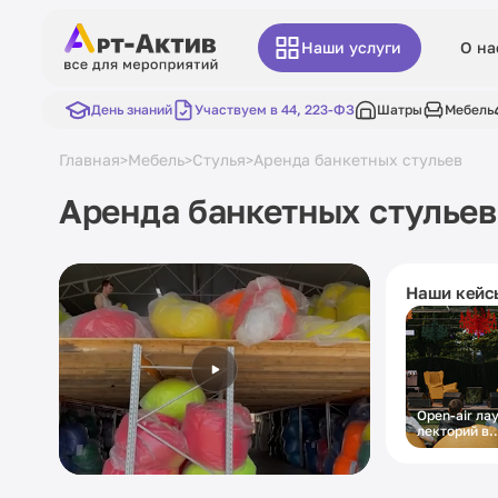
Наши услуги
О на
День знаний
Участвуем в 44, 223-ФЗ
Шатры
Мебель
Главная
Мебель
Стулья
Аренда банкетных стульев
>
>
>
Аренда банкетных стульев
Наши кейс
Open-air ла
лекторий в
городском 