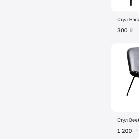
Стул Нап
300
₽
Стул Beet
1 200
₽