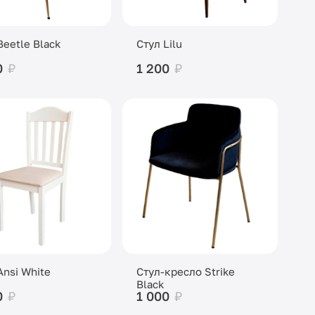
Beetle Black
Стул Lilu
0
₽
1 200
₽
Ansi White
Стул-кресло Strike
Black
0
₽
1 000
₽