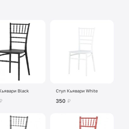
Кьявари Black
Стул Кьявари White
₽
350
₽