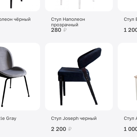
олеон чёрный
Стул Наполеон
Стул 
прозрачный
280
₽
1 20
le Gray
Стул Joseph черный
Стул 
2 200
₽
1 00