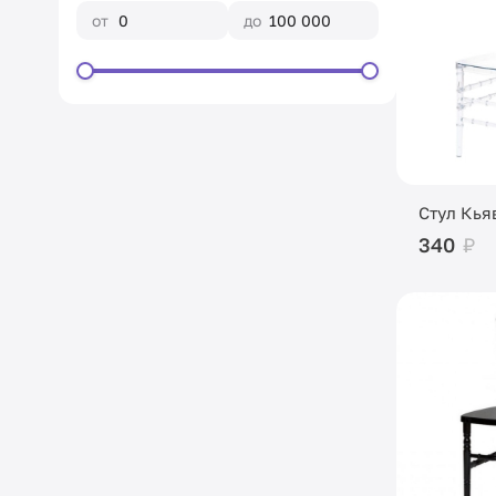
от
до
Стул Кьяв
340
₽