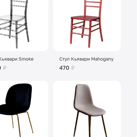
Кьявари Smoke
Стул Кьявари Mahogany
0
₽
470
₽