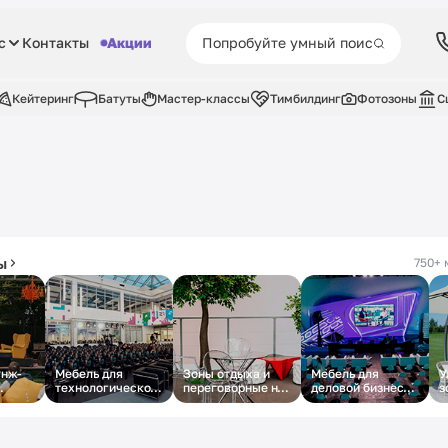
с
Контакты
Акции
Кейтеринг
Батуты
Мастер-классы
Тимбилдинг
Фотозоны
С
ы
750+ 
унж-
Мебель для
Зоны отдыха и
Мебель для
У
технологического
переговорные на
деловой бизнес-
з
парке
бизнес-форума
молодёжном
конференции
т
форуме