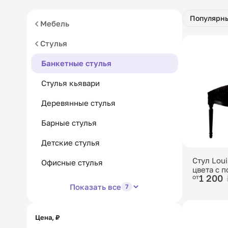
Популярн
Мебель
Стулья
Банкетные стулья
Стулья кьявари
Деревянные стулья
Барные стулья
Детские стулья
Стул Lou
Офисные стулья
цвета с 
1 200
от
чёрного 
Показать все
7
Цена, ₽