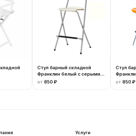
складной
Стул барный складной
Стул ба
Франклин белый с серыми
Франкли
ножками
от
850 ₽
от
850 ₽
пания
Услуги