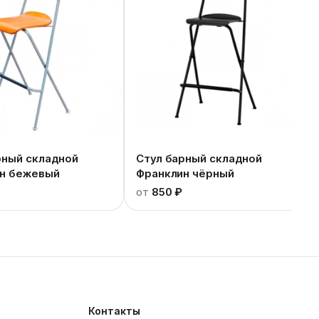
рный складной
Стул барный складной
н бежевый
Франклин чёрный
от
850 ₽
Контакты