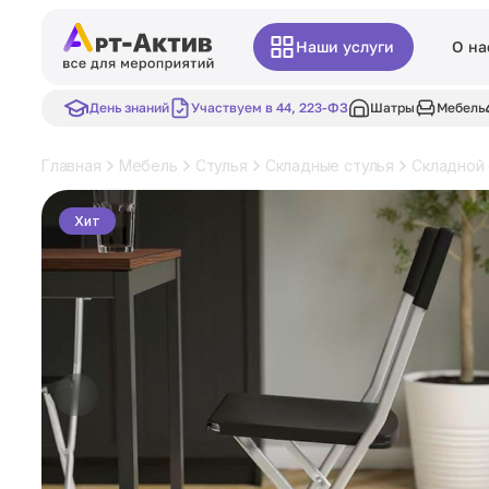
Наши услуги
О на
День знаний
Участвуем в 44, 223-ФЗ
Шатры
Мебель
Главная
Мебель
Стулья
Складные стулья
Складной 
Хит