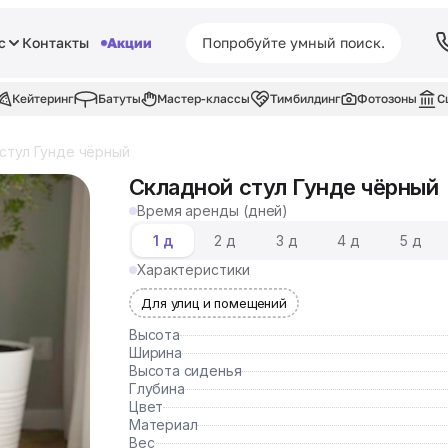
с
Контакты
Акции
Кейтеринг
Батуты
Мастер-классы
Тимбилдинг
Фотозоны
С
стул Гунде чёрный
Складной стул Гунде чёрный
Время аренды (дней)
1 д
2 д
3 д
4 д
5 д
Характеристики
Для улиц и помещений
Высота
Ширина
Высота сиденья
Глубина
Цвет
Материал
Вес