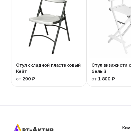
Стул складной пластиковый
Стул визажиста 
Кейт
белый
от
290 ₽
от
1 800 ₽
Ком