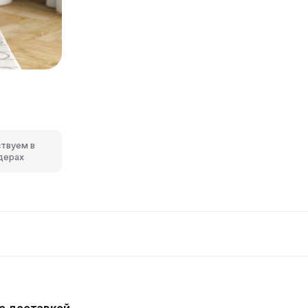
ствуем в
дерах