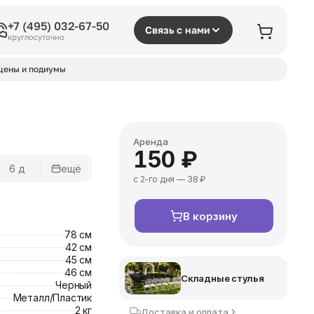
+7 (495) 032-67-50
Связь с нами
круглосуточно
цены и подиумы
Аренда
150 ₽
6 д
ещё
с 2-го дня — 38 ₽
В корзину
78 см
42 см
45 см
46 см
Складные стулья
Черный
Металл/Пластик
2 кг
Доставка и оплата