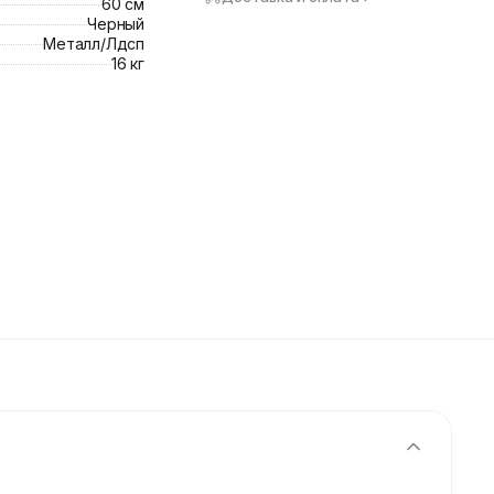
60 см
Черный
Металл/Лдсп
16 кг