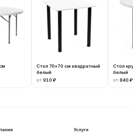
 см
Стол 70×70 см квадратный
Стол кр
белый
белый
от
910 ₽
от
840 ₽
пания
Услуги