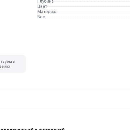
Глубина
Цвет
Материал
Вес
ствуем в
дерах