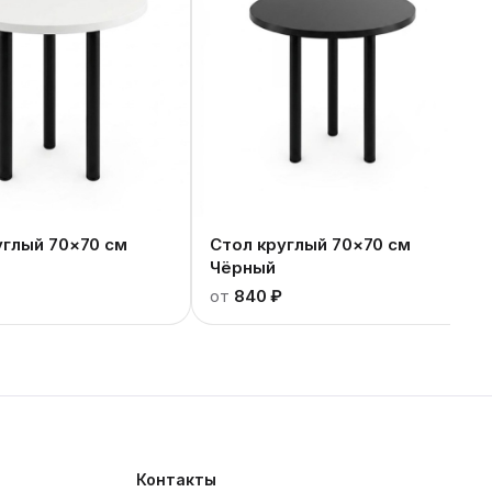
углый 70×70 см
Стол круглый 70×70 см
Чёрный
от
840 ₽
Контакты