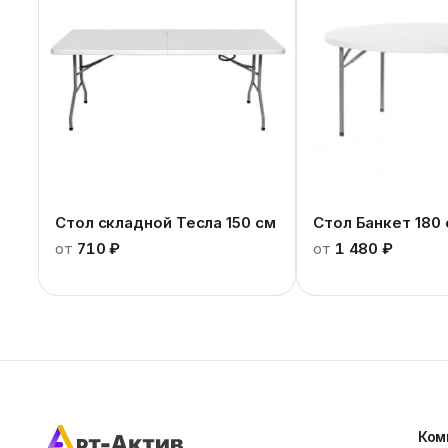
Стол складной Тесла 150 см
Стол Банкет 180
от
710 ₽
от
1 480 ₽
Ком