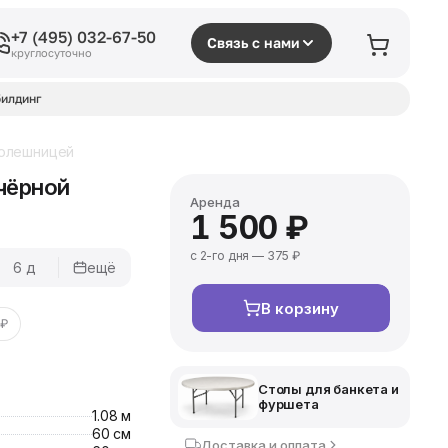
+7 (495) 032-67-50
Связь с нами
круглосуточно
илдинг
толешницей
чёрной
Аренда
1 500 ₽
с 2-го дня — 375 ₽
6 д
ещё
В корзину
 ₽
Столы для банкета и
фуршета
1.08 м
60 см
Доставка и оплата