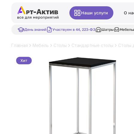
Наши услуги
О на
День знаний
Участвуем в 44, 223-ФЗ
Шатры
Мебель
Главная
Мебель
Столы
Стандартные столы
Столы 
Хит