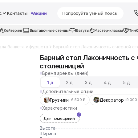
с
Контакты
Акции
Кейтеринг
Выставочные стенды
Батуты
Мастер-классы
Тимб
для банкета и фуршета
Барный стол Лаконичность с чёрной с
Барный стол Лаконичность с 
столешницей
Время аренды (дней)
1 д
2 д
3 д
4 д
5 д
Дополнительные опции
Грузчики
Декоратор
+6 500 ₽
+9 000
Характеристики
Для помещений
Высота
Ширина