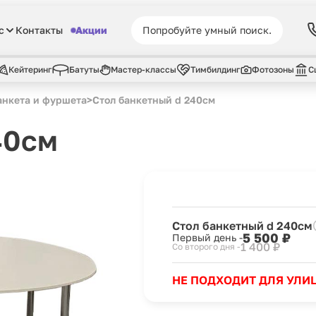
с
Контакты
Акции
Кейтеринг
Батуты
Мастер-классы
Тимбилдинг
Фотозоны
С
анкета и фуршета
>
Стол банкетный d 240см
40см
Стол банкетный d 240см
5 500 ₽
Первый день -
1 400 ₽
Со второго дня -
НЕ ПОДХОДИТ ДЛЯ УЛИ