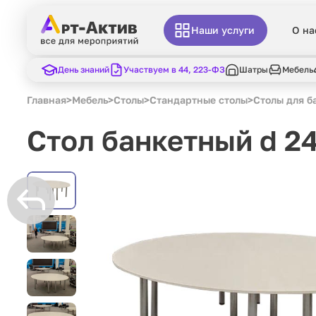
Наши услуги
О на
День знаний
Участвуем в 44, 223-ФЗ
Шатры
Мебель
Главная
>
Мебель
>
Столы
>
Стандартные столы
>
Столы для б
Стол банкетный d 2