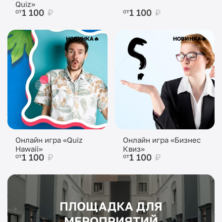
Quiz»
1 100
₽
1 100
₽
от
от
НОВИНКА
🔥
НОВИНКА
🔥
Онлайн игра «Quiz
Онлайн игра «Бизнес
Hawaii»
Квиз»
1 100
₽
1 100
₽
от
от
ПЛОЩАДКА ДЛЯ
МЕРОПРИЯТИЙ