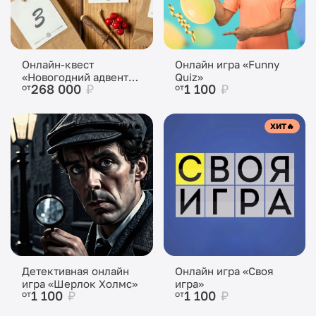
Онлайн-квест
Онлайн игра «Funny
«Новогодний адвент-
Quiz»
268 000
₽
1 100
₽
от
от
календарь»
НОВИНКА
🔥
ХИТ
🔥
Детективная онлайн
Онлайн игра «Своя
игра «Шерлок Холмс»
игра»
1 100
₽
1 100
₽
от
от