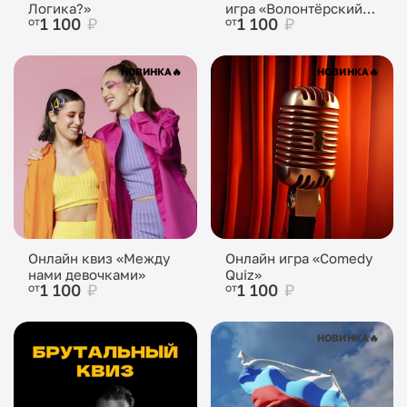
Логика?»
игра «Волонтёрский
1 100
₽
1 100
₽
от
от
квиз»
НОВИНКА
🔥
НОВИНКА
🔥
Онлайн квиз «Между
Онлайн игра «Comedy
нами девочками»
Quiz»
1 100
₽
1 100
₽
от
от
НОВИНКА
🔥
НОВИНКА
🔥