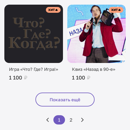
ХИТ
🔥
ХИТ
🔥
Игра «Что? Где? Игра!»
Квиз «Назад в 90-е»
1 100
₽
1 100
₽
Показать ещё
1
2