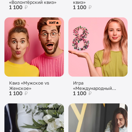
«Волонтёрский квиз»
квиз»
1 100
₽
1 100
₽
ХИТ
🔥
Квиз «Мужское vs
Игра
Женское»
«Международный
1 100
₽
1 100
₽
Женский Квиз»
НОВИНКА
🔥