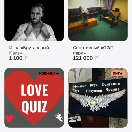
Игра «Брутальный
Спортивный «ОФП-
Квиз»
парк»
1 100
₽
121 000
₽
НОВИНКА
🔥
ХИТ
🔥