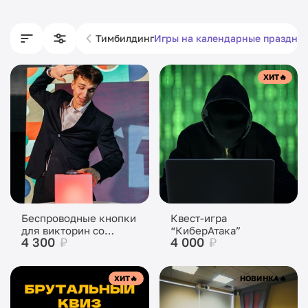
Тимбилдинг
Игры на календарные праздни
ХИТ
🔥
Беспроводные кнопки
Квест-игра
для викторин со
“КиберАтака”
4 300
₽
4 000
₽
звуком
ХИТ
🔥
НОВИНКА
🔥