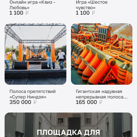
Онлайн игра «Квиз -
Игра «Шестое
Любовь»
чувство»
1 100
₽
1 100
₽
Полоса препятствий
Гигантская надувная
«Супер Ниндзя»
непрерывная полоса
350 000
₽
165 000
₽
препятствий
ПЛОЩАДКА ДЛЯ