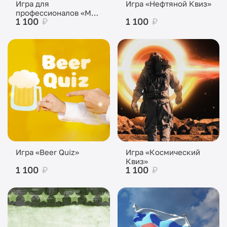
Игра для
Игра «Нефтяной Квиз»
профессионалов «Мед
1 100
₽
1 100
₽
Квиз»
Игра «Beer Quiz»
Игра «Космический
Квиз»
1 100
₽
1 100
₽