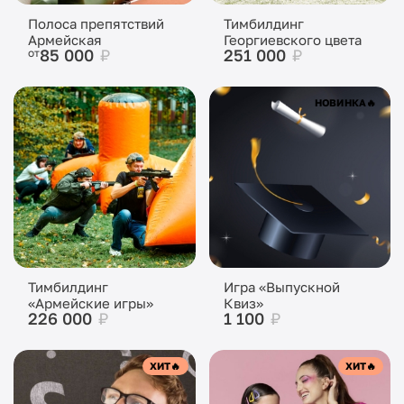
Полоса препятствий
Тимбилдинг
Армейская
Георгиевского цвета
85 000
₽
251 000
₽
от
НОВИНКА
🔥
Тимбилдинг
Игра «Выпускной
«Армейские игры»
Квиз»
226 000
₽
1 100
₽
ХИТ
🔥
ХИТ
🔥