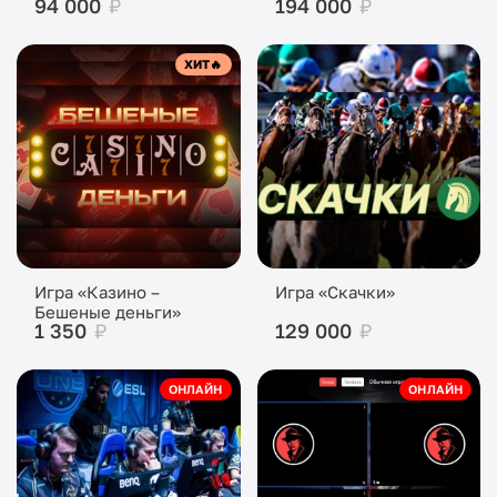
94 000
₽
194 000
₽
ХИТ
🔥
Игра «Казино –
Игра «Скачки»
Бешеные деньги»
1 350
₽
129 000
₽
ОНЛАЙН
ОНЛАЙН