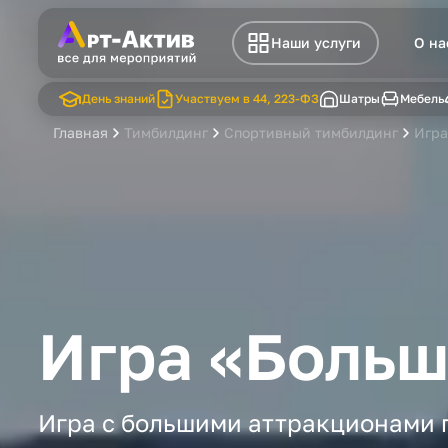
Наши услуги
О на
День знаний
Участвуем в 44, 223-ФЗ
Шатры
Мебель
Главная
Тимбилдинг
Спортивный тимбилдинг
Игра
Игра «Больш
Игра с большими аттракционами 