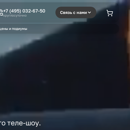
+7 (495) 032-67-50
Связь с нами
круглосуточно
цены и подиумы
о теле-шоу.