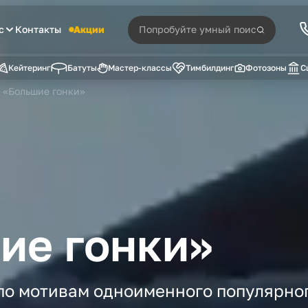
с
Контакты
Акции
Кейтеринг
Батуты
Мастер-классы
Тимбилдинг
Фотозоны
С
 «Большие гонки»
ие гонки»
по мотивам одноименного популярног