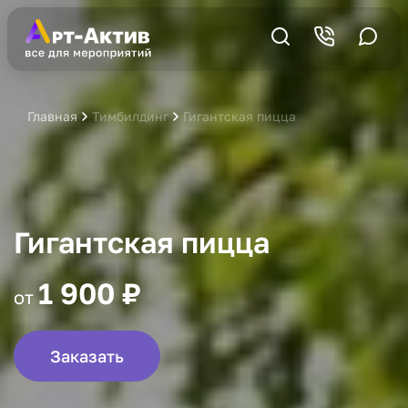
Главная
Тимбилдинг
Гигантская пицца
Гигантская пицца
1 900 ₽
от
Заказать