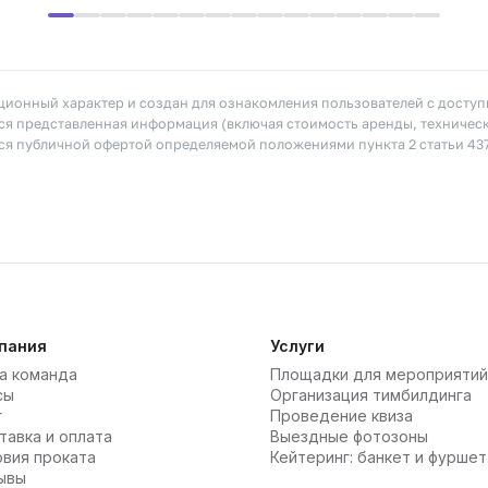
ионный характер и создан для ознакомления пользователей с досту
я представленная информация (включая стоимость аренды, техничес
тся публичной офертой определяемой положениями пункта 2 статьи 43
пания
Услуги
а команда
Площадки для мероприятий
сы
Организация тимбилдинга
г
Проведение квиза
тавка и оплата
Выездные фотозоны
овия проката
Кейтеринг: банкет и фуршет
ывы