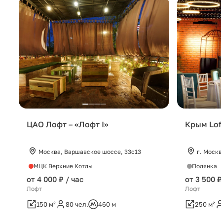
ЦАО Лофт – «Лофт I»
Крым Lof
Москва, Варшавское шоссе, 33с13
г. Москв
МЦК Верхние Котлы
Полянка
от 4 000 ₽ / час
от 3 500 ₽
Лофт
Лофт
150 м²
80 чел.
460 м
250 м²