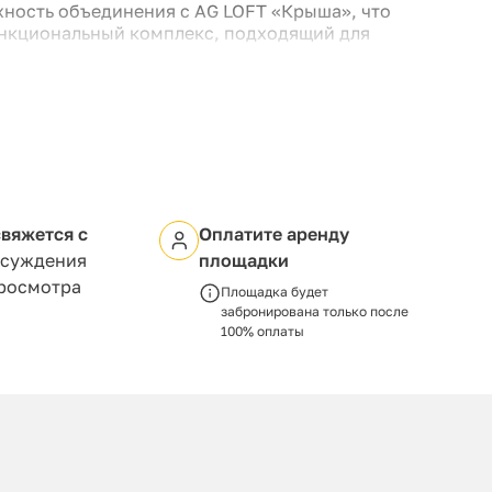
ность объединения с AG LOFT «Крыша», что
нкциональный комплекс, подходящий для
а.
вяжется с
Оплатите аренду
бсуждения
площадки
просмотра
Площадка будет
забронирована только после
100% оплаты