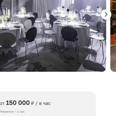
150 000
от
₽ / в час
Минимум – 1 час