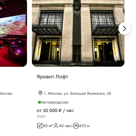
o
Яровит Лофт
 Москва
г. Москва, ул. Большая Якиманка, 26
Автозаводская
от 10 000 ₽ / час
Лофт
80 м²
40 чел.
470 м