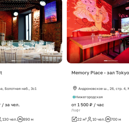
t
Memory Place - зал Toky
а, Болотная наб., 3с1
Андроновское ш., 26, стр. 4,
Нижегородская
 / за чел.
от 1 500 ₽ / час
Лофт
130 чел.
890 м
22 м²
10 чел.
700 м