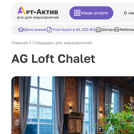
Наши услуги
О на
День знаний
Участвуем в 44, 223-ФЗ
Шатры
Мебель
Главная
Площадки для мероприятий
AG Loft Chalet