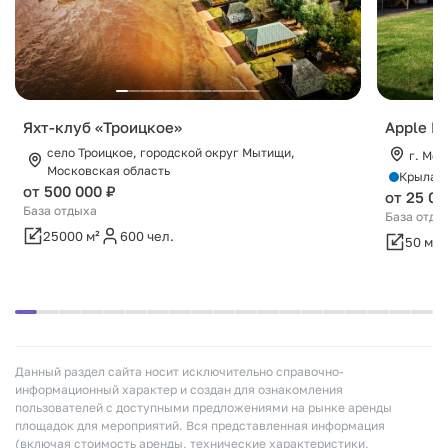
Яхт-клуб «Троицкое»
Apple Hi
село Троицкое, городской округ Мытищи,
г. Мос
Московская область
Крылат
от 500 000 ₽
от 25 00
База отдыха
База отды
25000 м²
600 чел.
50 м²
Данный раздел сайта носит исключительно справочно-
информационный характер и создан для ознакомления
пользователей с доступными предложениями на рынке аренды
площадок для мероприятий. Вся представленная информация
(включая стоимость аренды, технические характеристики,