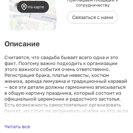
сотрудничеству
На карте
Связаться с нами
Описание
Считается, что свадьба бывает всего одна и это
факт. Поэтому важно подходить к организации
этого важного события очень ответственно.
Регистрация брака, платье невесты, костюм
жениха, аренда лимузина и традиционный каравай
— все эти детали должны гармонично вписываться
в общую картину праздника, который состоит из
официальной церемонии и радостного застолья.
Есть возможность самостоятельно организовать
банкет, но стоит ли затрачивать усилия на это, если
уже подготовка официальной части отнимает
массу времени и энергии? Множество клиентов
Читать все
пришли к выводу, что нет! Выбор банкетного зала —