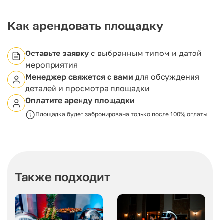
серьезный шаг для любого праздника. Множество
успешных мероприятий, проведенных в ресторане
"Авиньон", свидетельствуют об этом.
Как арендовать площадку
Специальное проектирование зала позволяет
проводить свадьбы, корпоративные
Оставьте заявку
с выбранным типом и датой
мероприятия, дни рождения и прочие
мероприятия
торжества.
Менеджер свяжется с вами
для обсуждения
Ресторан "Авиньон" является оптимальным
деталей и просмотра площадки
выбором для вашего торжества.
Оплатите аренду площадки
Профессиональный тамада и живая музыка
помогут создать уникальную атмосферу на
Площадка будет забронирована только после 100% оплаты
любом вашем событии.
Также подходит