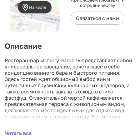
сотрудничеству
На карте
Связаться с нами
Описание
Ресторан-бар «Cherry Garden» представляет собой
универсальное заведение, сочетающее в себе
концепцию винного бара и быстрого питания.
Здесь гостей ждет обширный выбор вин и
аутентичных грузинских кулинарных шедевров, а
также возможность заказать блюда в стиле
фастфуд. Отличительной чертой кафе является
привлекательная терраса с живописным видом,
делающая это место идеальным для отдыха под
открытым небом в теплую погоду. Кроме того,
«Cherry Garden» предлагает услуги кейтеринга,
организует доставку готовых блюд и располагает
Читать все
банкетными залами для проведения различных