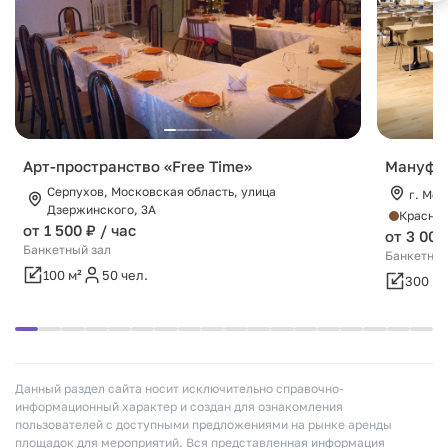
Арт-пространство «Free Time»
Мануфак
Серпухов, Московская область, улица
г. Мос
Дзержинского, 3А
Красно
от 1 500 ₽ / час
от 3 000
Банкетный зал
Банкетный
100 м²
50 чел.
300 м²
Данный раздел сайта носит исключительно справочно-
информационный характер и создан для ознакомления
пользователей с доступными предложениями на рынке аренды
площадок для мероприятий. Вся представленная информация