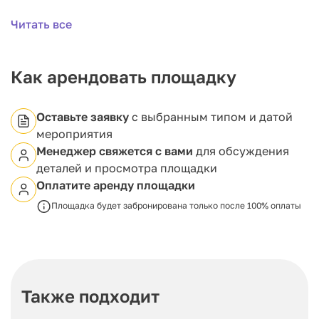
пространства для организаторов или организации
кальянной. Для доступа на второй этаж
Читать все
предусмотрена винтовая лестница из белого зала,
а также имеется отдельный вход с улицы. «Синий
зал» отлично подходит для проведения фуршетов и
рассчитан на вместимость до 40 гостей.
Как арендовать площадку
Оставьте заявку
с выбранным типом и датой
мероприятия
Менеджер свяжется с вами
для обсуждения
деталей и просмотра площадки
Оплатите аренду площадки
Площадка будет забронирована только после 100% оплаты
Также подходит