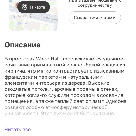
сотрудничеству
На карте
Связаться с нами
Описание
В просторах Wood Hall прослеживается удачное
сочетание оригинальной красно-белой кладки из
кирпича, что мягко контрастирует с изысканным
французским паркетом и натуральными
элементами интерьера из дерева. Высокие
сводчатые потолки, арочные проемы в стенах,
которые когда-то служили проходом в соседние
помещения, а также теплый свет от ламп Эдисона
создают особую атмосферу исторической
уникальности. Этот дух может быть успешно
встроен как в организацию деловых мероприятий,
так и в устройство небольших свадебных
Читать все
церемоний, подчеркивая важность и