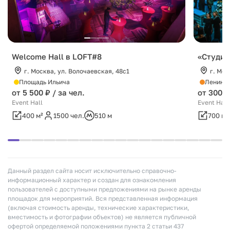
Welcome Hall в LOFT#8
«Студио
г. Москва, ул. Волочаевская, 48с1
г. Мос
Площадь Ильича
Ленинск
от 5 500 ₽ / за чел.
от 300 0
Event Hall
Event Hall
400 м²
1500 чел.
510 м
700 м²
Данный раздел сайта носит исключительно справочно-
информационный характер и создан для ознакомления
пользователей с доступными предложениями на рынке аренды
площадок для мероприятий. Вся представленная информация
(включая стоимость аренды, технические характеристики,
вместимость и фотографии объектов) не является публичной
офертой определяемой положениями пункта 2 статьи 437