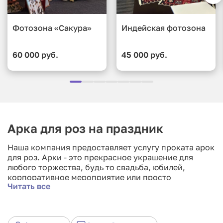
Фотозона «Сакура»
Индейская фотозона
60 000 руб.
45 000 руб.
Арка для роз на праздник
Наша компания предоставляет услугу проката арок
для роз. Арки - это прекрасное украшение для
любого торжества, будь то свадьба, юбилей,
корпоративное мероприятие или просто
Читать все
вечеринка. Арки создают романтическую
атмосферу и придают уюта в любом помещении.
Мы предлагаем широкий выбор арок различной
формы и размеров, которые идеально подойдут