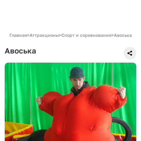
Главная
>
Аттракционы
>
Спорт и соревнования
>
Авоська
Авоська