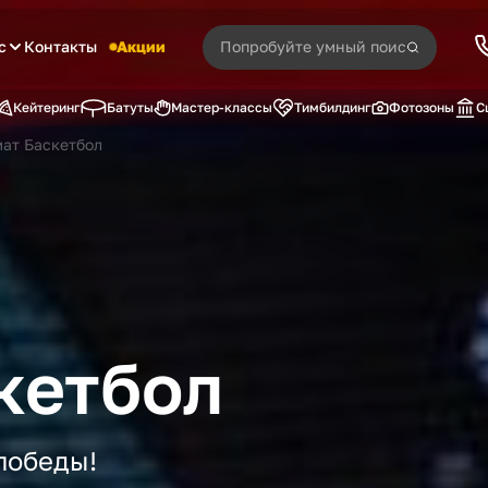
с
Контакты
Акции
Кейтеринг
Батуты
Мастер-классы
Тимбилдинг
Фотозоны
С
мат Баскетбол
кетбол
победы!