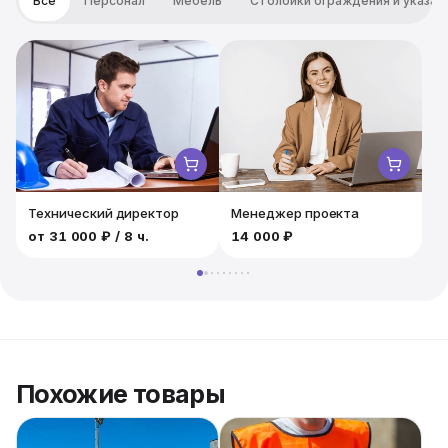
Все
Персонал
Мебель
Столбики ограждения и указат
Аренда аттракциона «Банджи — баскетбол» —
оригинальный способ организовать красочное
зрелище!
Технический директор
Менеджер проекта
от
31 000 ₽
/ 8 ч.
14 000 ₽
1
Похожие товары