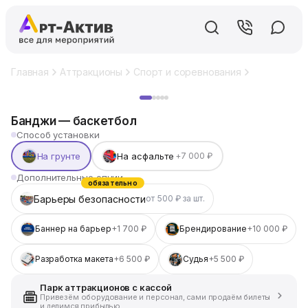
Главная
Аттракционы
Спорт и соревнования
Банджи — 
Хит
Банджи — баскетбол
Способ установки
На грунте
На асфальте
+7 000 ₽
Дополнительные опции
обязательно
Барьеры безопасности
от 500 ₽ за шт.
Баннер на барьер
+1 700 ₽
Брендирование
+10 000 ₽
Разработка макета
+6 500 ₽
Судья
+5 500 ₽
Парк аттракционов с кассой
Привезём оборудование и персонал, сами продаём билеты
и делимся прибылью