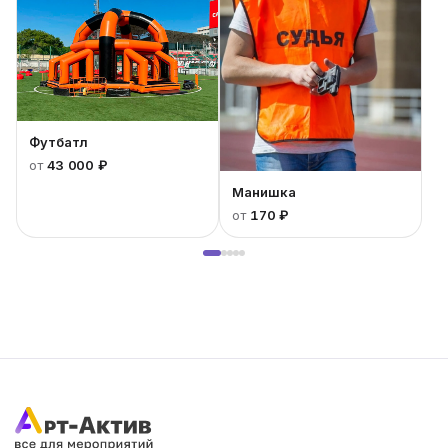
Футбатл
от
43 000 ₽
Манишка
от
170 ₽