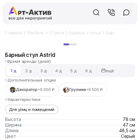
Главная
Мебель
Стулья
Барные стулья
Барный стул Ast
Хит
Барный стул Astrid
Время аренды (дней)
ещё
1 д
2 д
3 д
4 д
5 д
6 д
Дополнительные опции
Декоратор
+9 000 ₽
Грузчики
+6 500 ₽
Характеристики
Для улиц и помещений
Высота
78 см
Ширина
47 см
Длина
48,5 см
Цвет
Серый