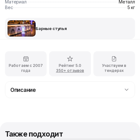
Материал
Металл
Вес
5 кг
Барные стулья
Работаем с 2007
Рейтинг 5.0
Участвуем в
года
350+ отзывов
тендерах
Описание
Прокат барного стула Astrid с доставкой
Стильный и удобный стул для барных стоек и высоких
столов на мероприятиях. Он выполнен из
качественных материалов, которые обеспечивают
прочность и устойчивость. Стул имеет эргономичную
Также подходит
форму и удобное сиденье, что обеспечивает