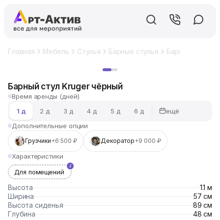
Главная
Мебель
Стулья
Барные стулья
Барный стул Kr
Хит
Барный стул Kruger чёрный
Время аренды (дней)
ещё
1 д
2 д
3 д
4 д
5 д
6 д
Дополнительные опции
Грузчики
+6 500 ₽
Декоратор
+9 000 ₽
Характеристики
Для помещений
Высота
1.1 м
Ширина
57 см
Высота сиденья
89 см
Глубина
48 см