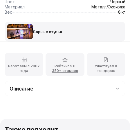
Цвет
Черный
Материал
Металл/Экокожа
Вес
8 кг
Барные стулья
Работаем с 2007
Рейтинг 5.0
Участвуем в
года
350+ отзывов
тендерах
Описание
Прокат барного стула Kruger чёрного цвета с
доставкой
Создайте атмосферу эксклюзивного бара на вашем
мероприятии с черным барным стулом Kruger в
аренду! Это не просто сидение, а визитная карточка
Также подходит