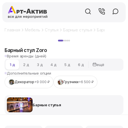
Главная
Мебель
Стулья
Барные стулья
Барный стул Zo
Хит
Барный стул Zoro
Время аренды (дней)
ещё
1 д
2 д
3 д
4 д
5 д
6 д
Дополнительные опции
Декоратор
+9 000 ₽
Грузчики
+6 500 ₽
Барные стулья