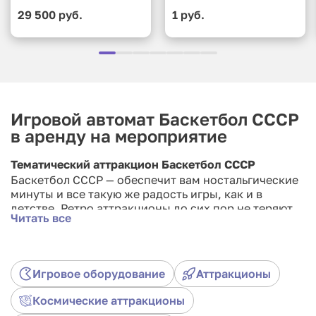
29 500 руб.
1 руб.
Игровой автомат Баскетбол СССР
в аренду на мероприятие
Тематический аттракцион Баскетбол СССР
Баскетбол СССР — обеспечит вам ностальгические
минуты и все такую же радость игры, как и в
детстве. Ретро аттракционы до сих пор не теряют
Читать все
свою популярность в массах и готовы удивлять еще
очень долго. Не упустите возможность взять
Баскетбол СССР в аренду именно на ваше
мероприятие!
Игровое оборудование
Аттракционы
Космические аттракционы